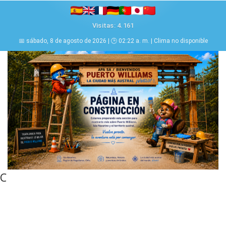
Visitas: 4.161
📅 sábado, 8 de agosto de 2026 | 🕒 02:22 a. m. | Clima no disponible
C