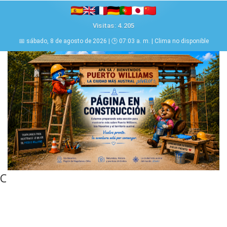
Visitas: 4.205
📅 sábado, 8 de agosto de 2026 | 🕒 07:03 a. m. | Clima no disponible
C